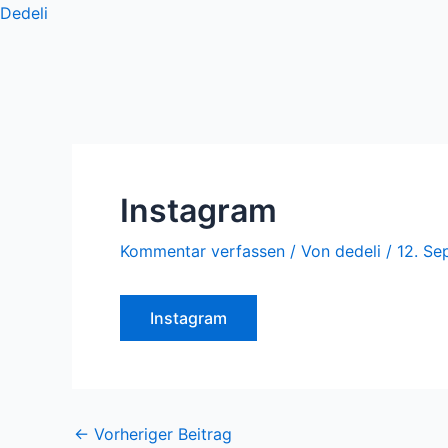
Zum
Post
Dedeli
Inhalt
navigation
springen
Instagram
Kommentar verfassen
/ Von
dedeli
/
12. S
Instagram
←
Vorheriger Beitrag